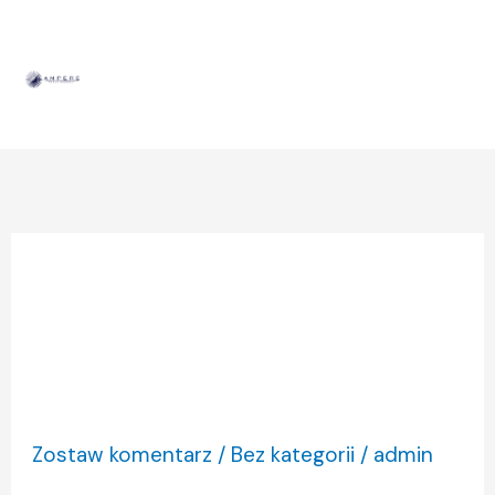
Przejdź
Mai
do
Men
treści
Bez kategorii
Zostaw komentarz
/
Bez kategorii
/
admin